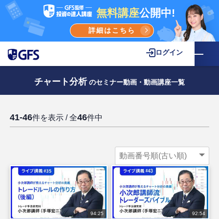
無料講座
公開中!
詳細はこちら
ログイン
チャート分析
のセミナー動画・動画講座一覧
41-46
46
件を表示 / 全
件中
94:25
92:54