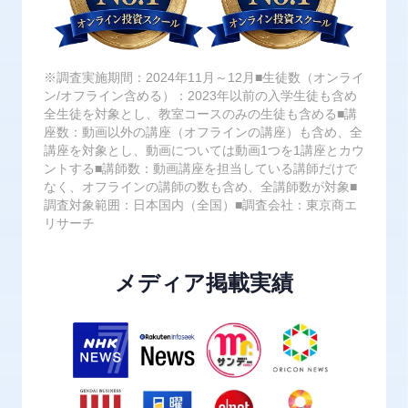
※調査実施期間：2024年11月～12月■生徒数（オンライ
ン/オフライン含める）：2023年以前の入学生徒も含め
全生徒を対象とし、教室コースのみの生徒も含める■講
座数：動画以外の講座（オフラインの講座）も含め、全
講座を対象とし、動画については動画1つを1講座とカウ
ントする■講師数：動画講座を担当している講師だけで
なく、オフラインの講師の数も含め、全講師数が対象■
調査対象範囲：日本国内（全国）■調査会社：東京商エ
リサーチ
メディア掲載実績