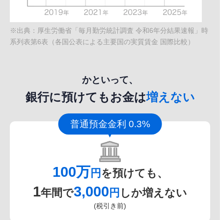
※出典：厚生労働省「毎月勤労統計調査 令和6年分結果速報」時
系列表第6表（各国公表による主要国の実質賃金 国際比較）
かといって、
銀行に預けてもお金は
増えない
普通預金金利 0.3%
100万
円
を預けても、
1
3,000
年間で
円
しか増えない
(税引き前)