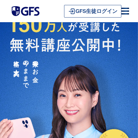
GFS生徒ログイン
本当に大丈夫？
今のままで
将来のお金