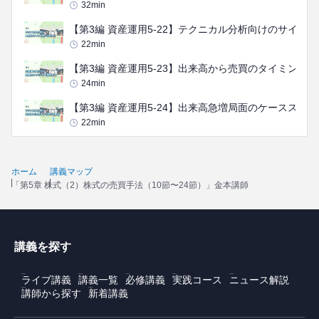
32
min
【第3編 資産運用5-22】テクニカル分析向けのサイト
22
min
【第3編 資産運用5-23】出来高から売買のタイミング
24
min
【第3編 資産運用5-24】出来高急増局面のケーススタデ
22
min
ホーム
講義マップ
「第5章 株式（2）株式の売買手法（10節〜24節）」金本講師
講義を探す
ライブ講義
講義一覧
必修講義
実践コース
ニュース解説
講師から探す
新着講義