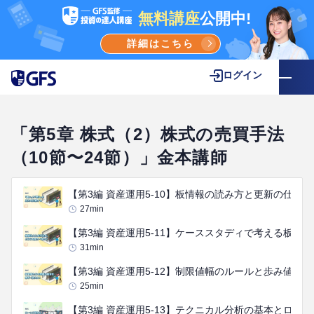
無料講座
公開中!
詳細はこちら
ログイン
「第5章 株式（2）株式の売買手法
（10節〜24節）」金本講師
【第3編 資産運用5-10】板情報の読み方と更新の仕組み
27
min
【第3編 資産運用5-11】ケーススタディで考える板の活
31
min
【第3編 資産運用5-12】制限値幅のルールと歩み値の
25
min
【第3編 資産運用5-13】テクニカル分析の基本とロー