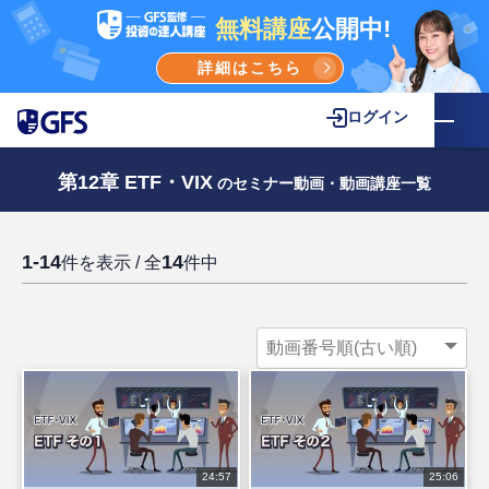
無料講座
公開中!
詳細はこちら
ログイン
第12章 ETF・VIX
のセミナー動画・動画講座一覧
1-14
14
件を表示 / 全
件中
24:57
25:06