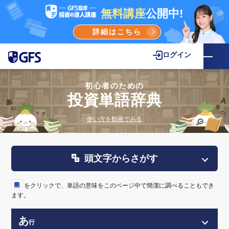
無料講座
公開中!
詳細はこちら
ログイン
初心者のための
投資単語辞典
使い方を動画でみる
頭文字からさがす
をクリックで、単語の意味をこのページ中で簡潔に調べることもでき
ます。
あ
行