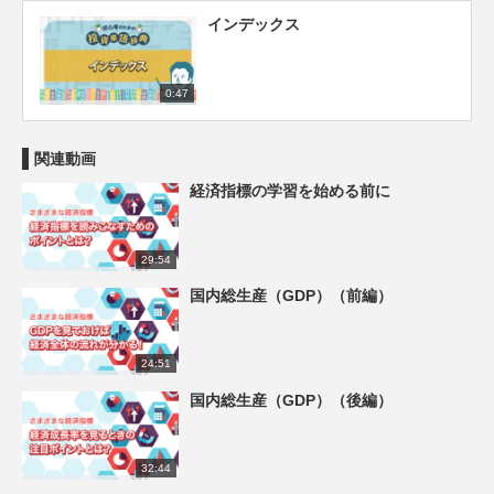
インデックス
0:47
関連動画
経済指標の学習を始める前に
29:54
国内総生産（GDP）（前編）
24:51
国内総生産（GDP）（後編）
32:44