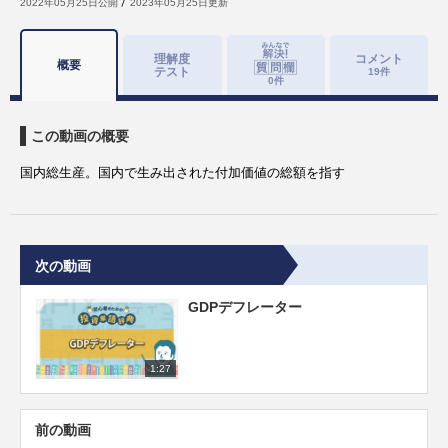
2022年05月25日
公開
2023年05月25日
更新
理解度
コメント
概要
テスト
19
件
0
件
この動画の概要
国内総生産。国内で生み出された付加価値の総額を指す
次の動画
GDPデフレーター
1:27
前の動画