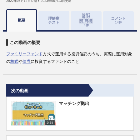
2022年06月13日
公開
2023年06月13日
更新
理解度
コメント
概要
テスト
14
件
0
件
この動画の概要
ファミリーファンド
方式で運用する投資信託のうち、実際に運用対象
の
株式
や
債券
に投資するファンドのこと
次の動画
マッチング拠出
0:58