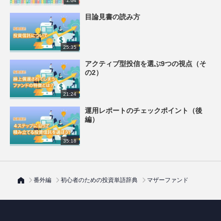
1:04
目論見書の読み方
25:35
アクティブ型投信を選ぶ9つの視点（そ
の2）
21:24
運用レポートのチェックポイント（後
編）
35:18
番外編
初心者のための投資単語辞典
マザーファンド