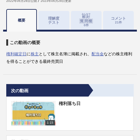
2022年06月28日
公開
2023年06月28日
更新
理解度
コメント
概要
テスト
21
件
0
件
この動画の概要
権利確定日
に
株主
として株主名簿に掲載され、
配当金
などの株主権利
を得ることができる最終売買日
次の動画
権利落ち日
1:15