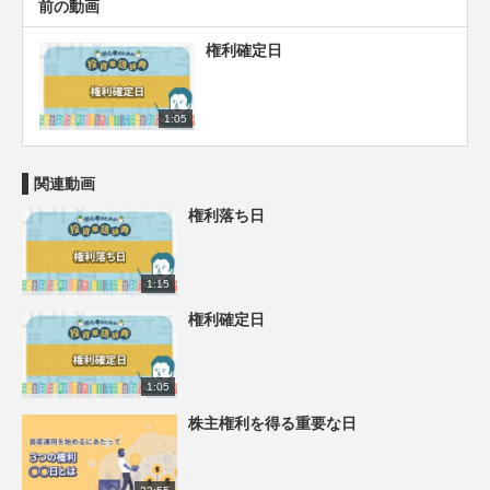
前の動画
権利確定日
1:05
関連動画
権利落ち日
1:15
権利確定日
1:05
株主権利を得る重要な日