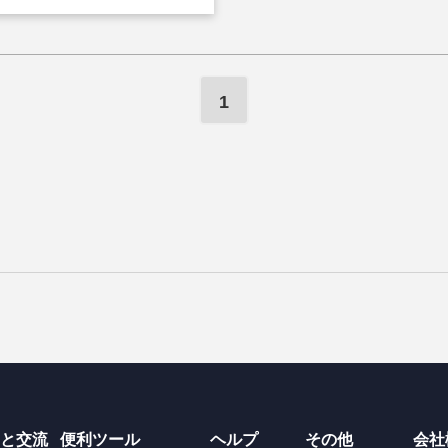
1
と交流
便利ツール
ヘルプ
その他
会社