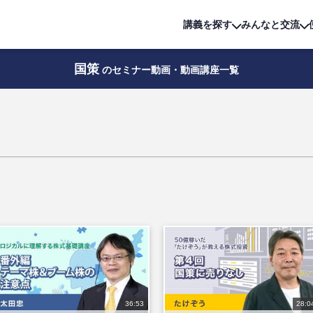
詳細は
無料講座
公開中!
講義を探す
みんなと交流
国策
のセミナー動画・動画講座一覧
36:53
28:0