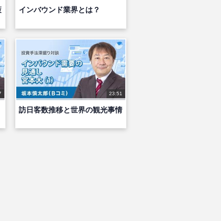
策
インバウンド業界とは？
7
23:51
訪日客数推移と世界の観光事情