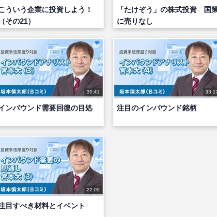
こういう企業に投資しよう！
「たけぞう」の株式投資 国
（その21）
に売りなし
30:41
33:1
インバウンド需要回復の目処
注目のインバウンド銘柄
22:09
注目すべき材料とイベント