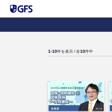
1-10
10
件を表示 / 全
件中
30:18