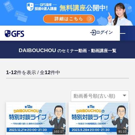
無料講座
公開中!
詳細はこちら
ログイン
DAIBOUCHOU
のセミナー動画・動画講座一覧
1-12
12
件を表示 / 全
件中
102:17
91:10