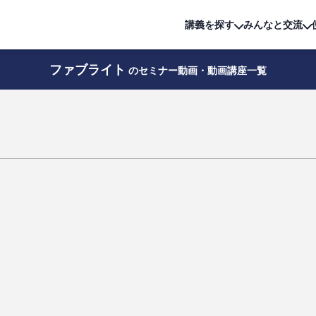
詳細は
無料講座
公開中!
講義を探す
みんなと交流
ファブライト
のセミナー動画・動画講座一覧