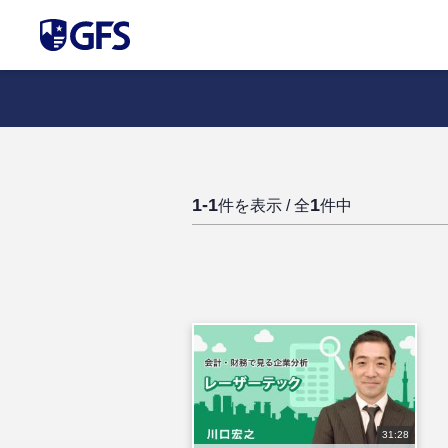
1-1
1
件を表示 / 全
件中
31:28