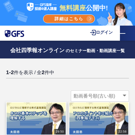
無料講座
公開中!
詳細はこちら
ログイン
会社四季報オンライン
のセミナー動画・動画講座一覧
1-2
2
件を表示 / 全
件中
29:50
22:58