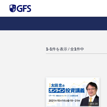
1-1
1
件を表示 / 全
件中
163:28