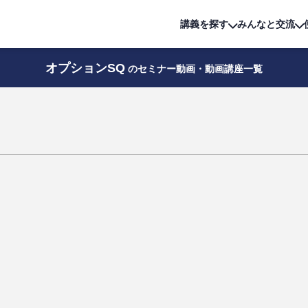
詳細は
無料講座
公開中!
講義を探す
みんなと交流
オプションSQ
のセミナー動画・動画講座一覧