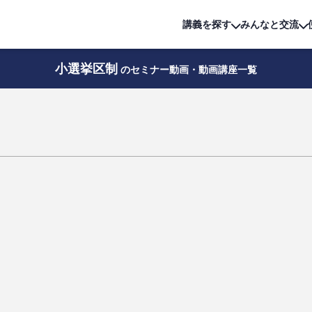
詳細は
無料講座
公開中!
講義を探す
みんなと交流
小選挙区制
のセミナー動画・動画講座一覧