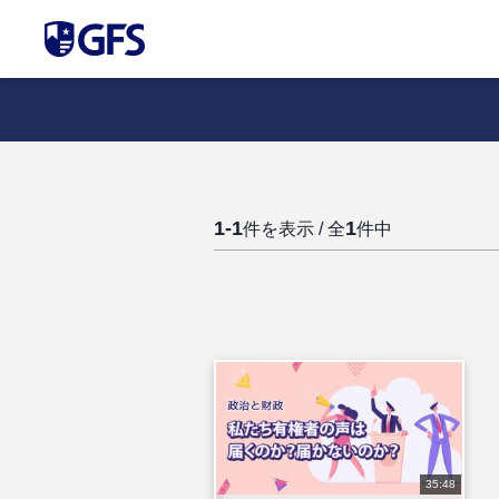
1-1
1
件を表示 / 全
件中
35:48