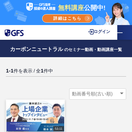
無料講座
公開中!
詳細はこちら
ログイン
カーボンニュートラル
のセミナー動画・動画講座一覧
1-1
1
件を表示 / 全
件中
53:11