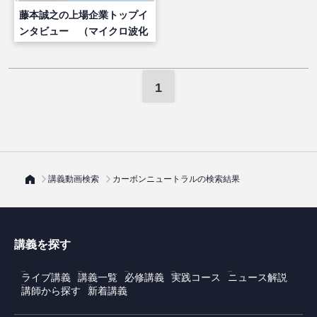
藤本誠之の上場企業トップイ
ンタビュー （マイクロ波化
学 吉野 巌社長）
1
講義動画検索
カーボンニュートラルの検索結果
講義を探す
ライブ講義
講義一覧
必修講義
実践コース
ニュース解説
講師から探す
新着講義