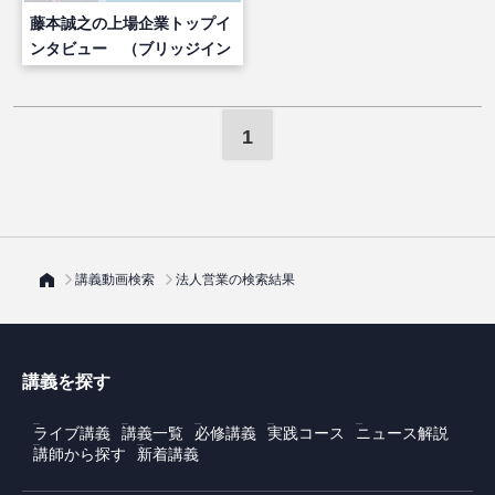
藤本誠之の上場企業トップイ
ンタビュー （ブリッジイン
ターナショナル株式会社 吉
田社長）
1
講義動画検索
法人営業の検索結果
講義を探す
ライブ講義
講義一覧
必修講義
実践コース
ニュース解説
講師から探す
新着講義