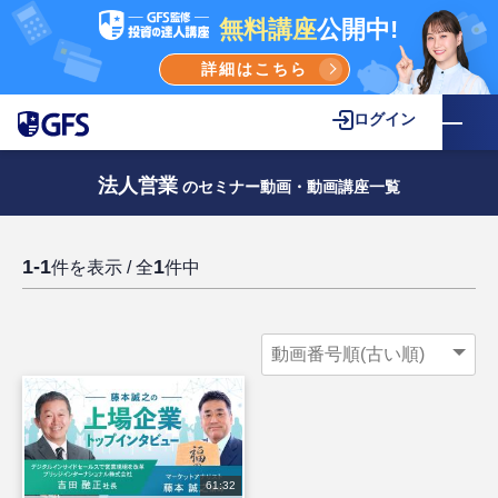
無料講座
公開中!
詳細はこちら
ログイン
法人営業
のセミナー動画・動画講座一覧
1-1
1
件を表示 / 全
件中
61:32