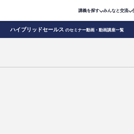
詳細は
無料講座
公開中!
講義を探す
みんなと交流
ハイブリッドセールス
のセミナー動画・動画講座一覧