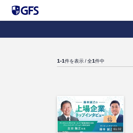
1-1
1
件を表示 / 全
件中
61:32