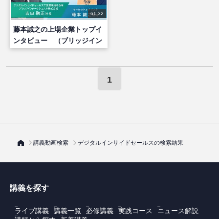
61:32
藤本誠之の上場企業トップイ
ンタビュー （ブリッジイン
ターナショナル株式会社 吉
田社長）
1
講義動画検索
デジタルインサイドセールスの検索結果
講義を探す
ライブ講義
講義一覧
必修講義
実践コース
ニュース解説