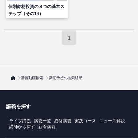
個別銘柄投資の８つの基本ス
テップ（その14）
1
講義動画検索
期初予想の検索結果
講義を探す
ライブ講義
講義一覧
必修講義
実践コース
ニュース解説
講師から探す
新着講義