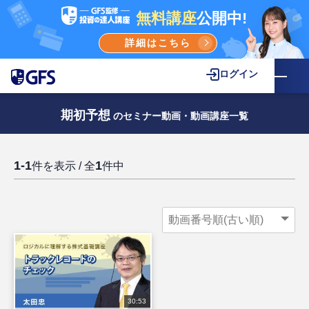
無料講座
公開中!
詳細はこちら
ログイン
期初予想
のセミナー動画・動画講座一覧
1-1
1
件を表示 / 全
件中
30:53