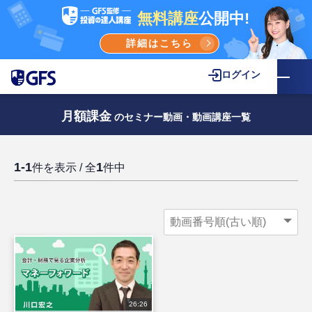
無料講座
公開中!
詳細はこちら
ログイン
月額課金
のセミナー動画・動画講座一覧
1-1
1
件を表示 / 全
件中
26:26