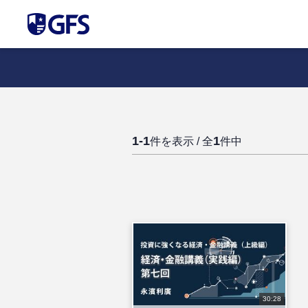
1-1
1
件を表示 / 全
件中
30:28