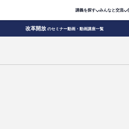
詳細は
無料講座
公開中!
講義を探す
みんなと交流
改革開放
のセミナー動画・動画講座一覧