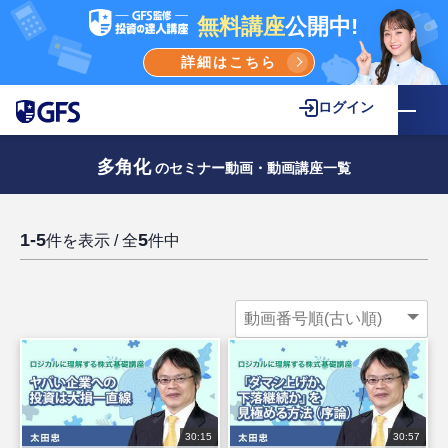
無料講座
公開中!
詳細はこちら
ログイン
多角化
のセミナー動画・動画講座一覧
1-5
5
件を表示 / 全
件中
30:15
30:57