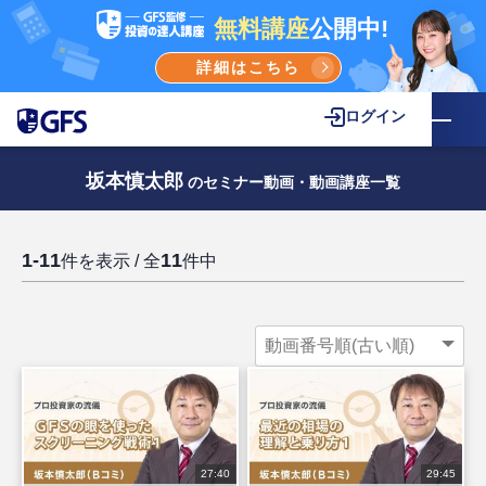
無料講座
公開中!
詳細はこちら
ログイン
坂本慎太郎
のセミナー動画・動画講座一覧
1-11
11
件を表示 / 全
件中
27:40
29:45