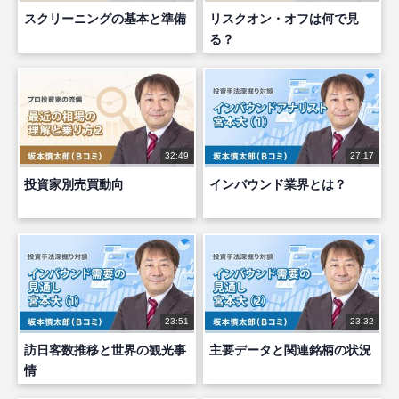
スクリーニングの基本と準備
リスクオン・オフは何で見
る？
32:49
27:17
投資家別売買動向
インバウンド業界とは？
23:51
23:32
訪日客数推移と世界の観光事
主要データと関連銘柄の状況
情