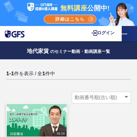
無料講座
公開中!
詳細はこちら
ログイン
地代家賃
のセミナー動画・動画講座一覧
1-1
1
件を表示 / 全
件中
28:16