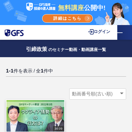
無料講座
公開中!
詳細はこちら
ログイン
引締政策
のセミナー動画・動画講座一覧
1-1
1
件を表示 / 全
件中
36:09