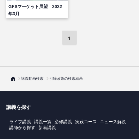
GFSマーケット展望 2022
年3月
1
講義動画検索
引締政策の検索結果
講義を探す
ライブ講義
講義一覧
必修講義
実践コース
ニュース解説
講師から探す
新着講義