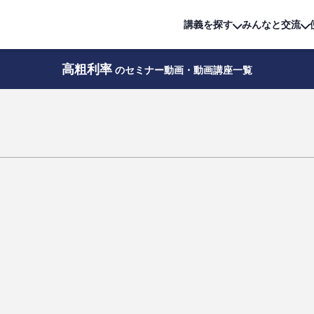
詳細は
無料講座
公開中!
講義を探す
みんなと交流
高粗利率
のセミナー動画・動画講座一覧