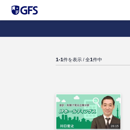
1-1
1
件を表示 / 全
件中
26:15