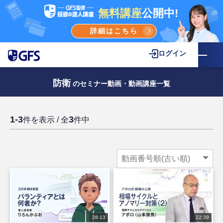
無料講座
公開中!
詳細はこちら
ログイン
防衛
のセミナー動画・動画講座一覧
1-3
3
件を表示 / 全
件中
28:13
22:39