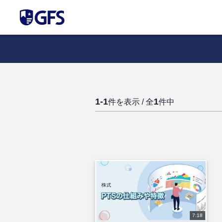
1-1
1
件を表示 / 全
件中
7:18