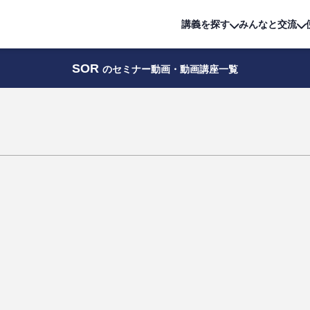
詳細は
無料講座
公開中!
講義を探す
みんなと交流
SOR
のセミナー動画・動画講座一覧