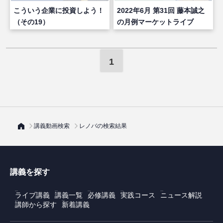
こういう企業に投資しよう！
2022年6月 第31回 藤本誠之
（その19）
の月例マーケットライブ
1
講義動画検索
レノバの検索結果
講義を探す
ライブ講義
講義一覧
必修講義
実践コース
ニュース解説
講師から探す
新着講義