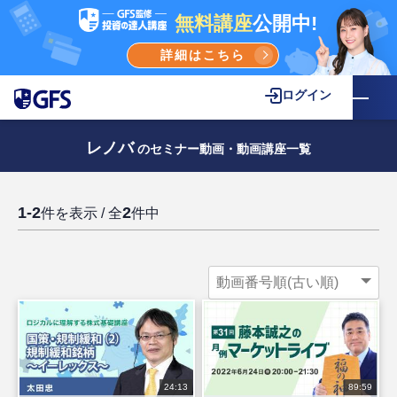
無料講座
公開中!
詳細はこちら
ログイン
レノバ
のセミナー動画・動画講座一覧
1-2
2
件を表示 / 全
件中
24:13
89:59