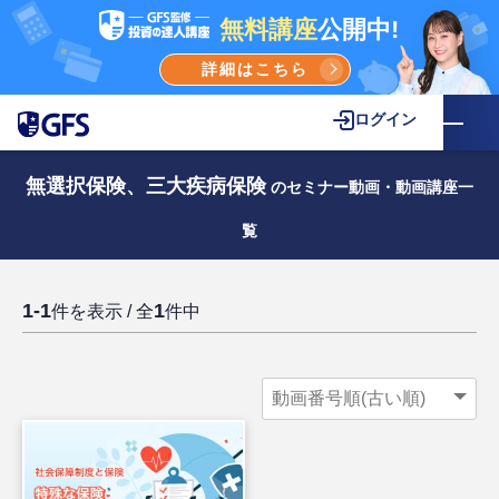
無料講座
公開中!
詳細はこちら
ログイン
無選択保険、三大疾病保険
のセミナー動画・動画講座一
覧
1-1
1
件を表示 / 全
件中