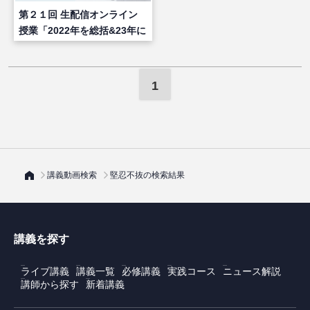
第２１回 生配信オンライン
授業「2022年を総括&23年に
向けて先を読む！」
1
講義動画検索
堅忍不抜の検索結果
講義を探す
ライブ講義
講義一覧
必修講義
実践コース
ニュース解説
講師から探す
新着講義