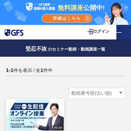
無料講座
公開中!
詳細はこちら
ログイン
堅忍不抜
のセミナー動画・動画講座一覧
1-1
1
件を表示 / 全
件中
80:49