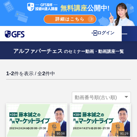
無料講座
公開中!
詳細はこちら
ログイン
アルファパーチェス
のセミナー動画・動画講座一覧
1-2
2
件を表示 / 全
件中
90:56
91:29