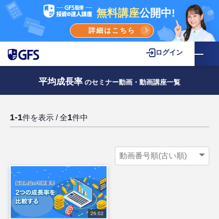
無料講座
公開中!
詳細はこちら
ログイン
平均成長率
のセミナー動画・動画講座一覧
1-1
1
件を表示 / 全
件中
26:02