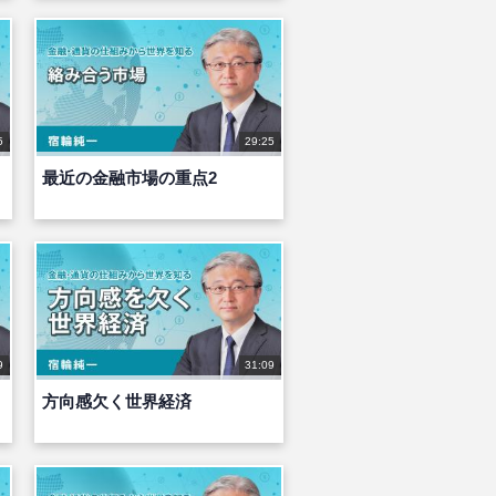
5
29:25
最近の金融市場の重点2
9
31:09
方向感欠く世界経済