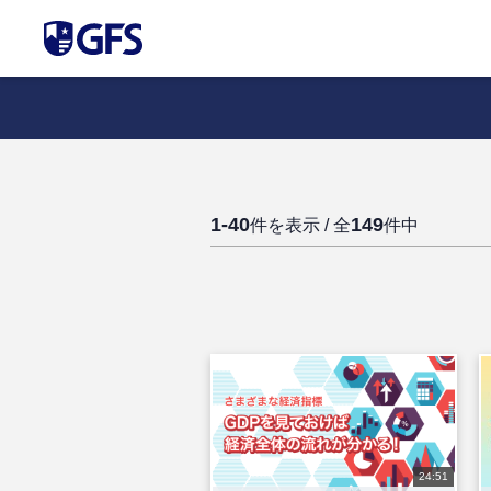
1-40
149
件を表示 / 全
件中
24:51