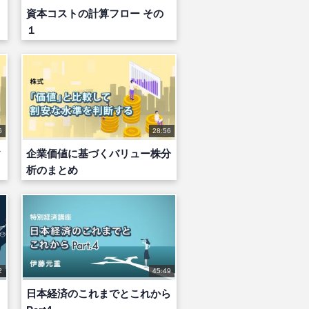
資本コストの計算フロー その
１
6
28:56
ィ
企業価値に基づくバリュー株分
析のまとめ
2
45:49
日本経済のこれまでとこれから