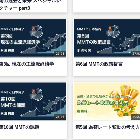
場の過去と未来 スペシャルレ
クチャー part3
25:53
27:0
第3回 現在の主流派経済学
第6回 MMTの政策提言
26:36
29:2
第10回 MMTの課題
第5回 為替レート変動の考え方