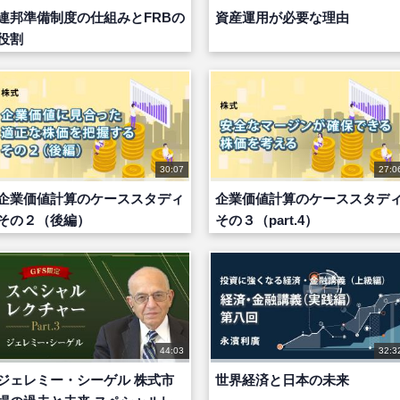
連邦準備制度の仕組みとFRBの
資産運用が必要な理由
役割
30:07
27:0
企業価値計算のケーススタディ
企業価値計算のケーススタデ
その２（後編）
その３（part.4）
44:03
32:3
ジェレミー・シーゲル 株式市
世界経済と日本の未来