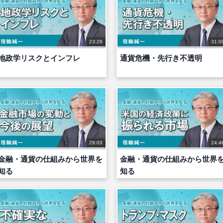
23:28
31:0
地政学リスクとインフレ
通貨危機・先行き不透明
29:03
24:4
金融・通貨の仕組みから世界を
金融・通貨の仕組みから世界
知る
知る