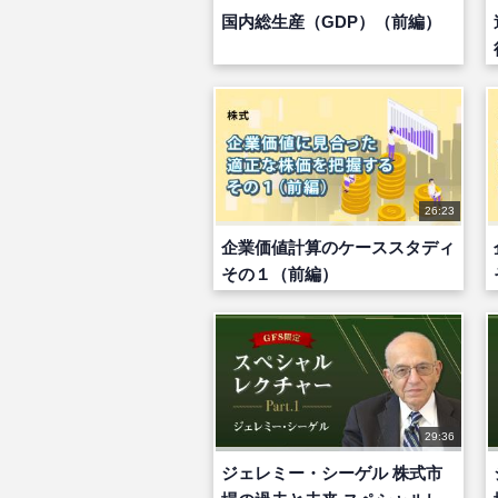
国内総生産（GDP）（前編）
26:23
企業価値計算のケーススタディ
その１（前編）
29:36
ジェレミー・シーゲル 株式市