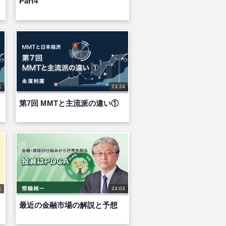
Part4
1
23:24
第7回 MMTと主流派の違い①
1
24:03
最近の金融市場の解説と予想