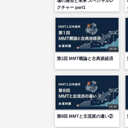
場の過去と未来 スペシャルレ
クチャー part1
28:09
第1回 MMT概論と古典派経済
26:48
第8回 MMTと主流派の違い②