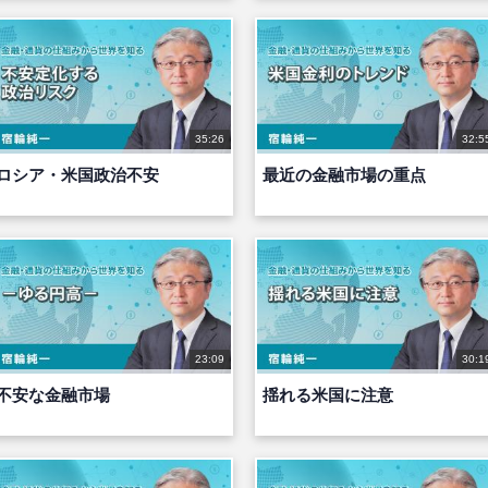
35:26
32:5
ロシア・米国政治不安
最近の金融市場の重点
23:09
30:1
不安な金融市場
揺れる米国に注意