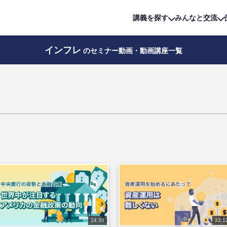
詳細は
無料講座
公開中!
講義を探す
みんなと交流
インフレ
のセミナー動画・動画講座一覧
24:30
32:1