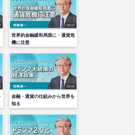
9
29:12
世界的金融緩和局面に・通貨危
機に注意
6
20:04
を
金融・通貨の仕組みから世界を
知る