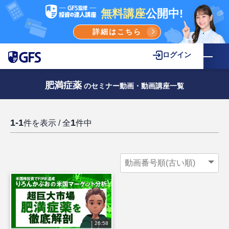
無料講座
公開中!
詳細はこちら
ログイン
肥満症薬
のセミナー動画・動画講座一覧
1-1
1
件を表示 / 全
件中
26:58