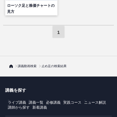
ローソク足と株価チャートの
見方
1
講義動画検索
止め足の検索結果
講義を探す
ライブ講義
講義一覧
必修講義
実践コース
ニュース解説
講師から探す
新着講義