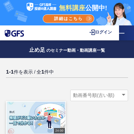
無料講座
公開中!
詳細はこちら
ログイン
止め足
のセミナー動画・動画講座一覧
1-1
1
件を表示 / 全
件中
24:00