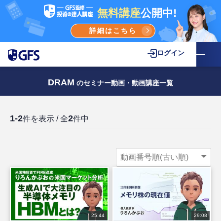
無料講座
公開中!
詳細はこちら
ログイン
DRAM
のセミナー動画・動画講座一覧
1-2
2
件を表示 / 全
件中
25:44
29:08