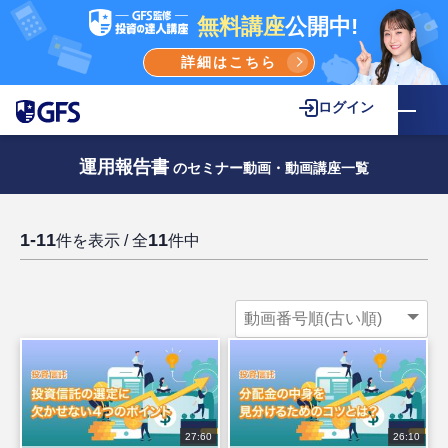
無料講座
公開中!
詳細はこちら
ログイン
運用報告書
のセミナー動画・動画講座一覧
1-11
11
件を表示 / 全
件中
27:60
26:10