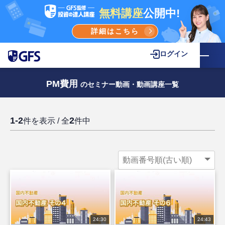
無料講座
公開中!
詳細はこちら
ログイン
PM費用
のセミナー動画・動画講座一覧
1-2
2
件を表示 / 全
件中
24:30
24:43