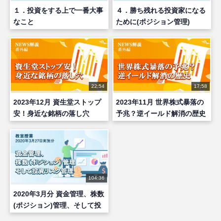
１．投資をする上で一番大事
４．勝ち残れる投資家になる
なこと
ために(ポジション管理)
22:54
17:58
2023年12月 資生堂ストップ
2023年11月 世界株式暴落の
安！身近な銘柄の落し穴
予兆？逆イールド解消の歴史
104:36
2020年3月分 資金管理、株数
(ポジション)管理、そして投
資リスク管理