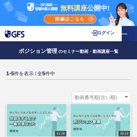
無料講座
公開中!
詳細はこちら
ログイン
ポジション管理
のセミナー動画・動画講座一覧
1-5
5
件を表示 / 全
件中
41:26
30:23