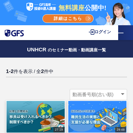
無料講座
公開中!
詳細はこちら
ログイン
UNHCR
のセミナー動画・動画講座一覧
1-2
2
件を表示 / 全
件中
27:19
29:48