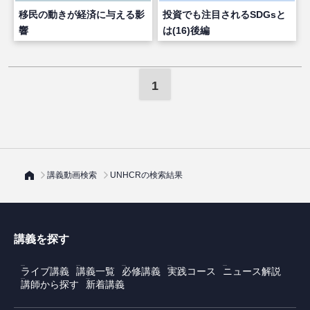
移民の動きが経済に与える影
投資でも注目されるSDGsと
響
は(16)後編
1
講義動画検索
UNHCRの検索結果
講義を探す
ライブ講義
講義一覧
必修講義
実践コース
ニュース解説
講師から探す
新着講義