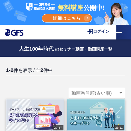
無料講座
公開中!
詳細はこちら
ログイン
人生100年時代
のセミナー動画・動画講座一覧
1-2
2
件を表示 / 全
件中
27:37
25:11