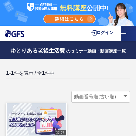
無料講座
公開中!
詳細はこちら
ログイン
ゆとりある老後生活費
のセミナー動画・動画講座一覧
1-1
1
件を表示 / 全
件中
33:07