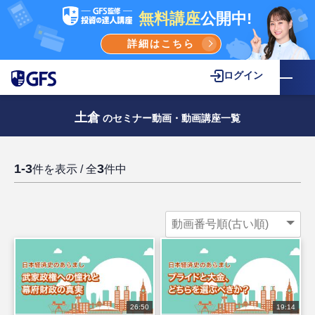
無料講座
公開中!
詳細はこちら
ログイン
土倉
のセミナー動画・動画講座一覧
1-3
3
件を表示 / 全
件中
26:50
19:14