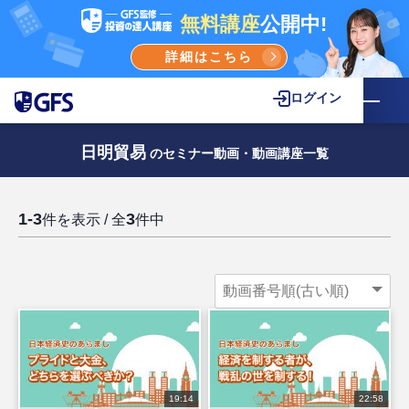
無料講座
公開中!
詳細はこちら
ログイン
日明貿易
のセミナー動画・動画講座一覧
1-3
3
件を表示 / 全
件中
19:14
22:58