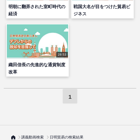
明朝に翻弄された室町時代の
戦国大名が目をつけた貿易ビ
経済
ジネス
28:53
織田信長の先進的な通貨制度
改革
1
講義動画検索
日明貿易の検索結果