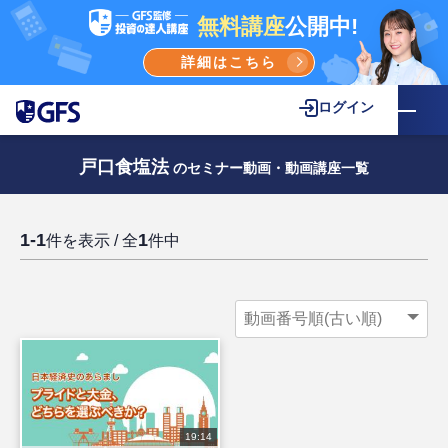
無料講座
公開中!
詳細はこちら
ログイン
戸口食塩法
のセミナー動画・動画講座一覧
1-1
1
件を表示 / 全
件中
19:14