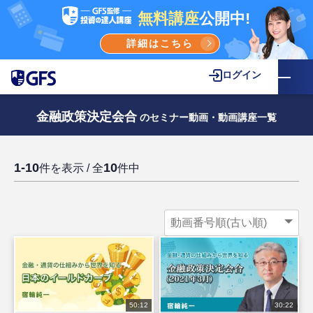
無料講座
公開中!
詳細はこちら
ログイン
金融政策決定会合
のセミナー動画・動画講座一覧
1-10
10
件を表示 / 全
件中
50:12
30:22