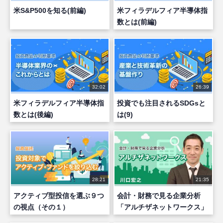
米S&P500を知る(前編)
米フィラデルフィア半導体指
数とは(前編)
32:02
26:39
米フィラデルフィア半導体指
投資でも注目されるSDGsと
数とは(後編)
は(9)
28:21
21:35
アクティブ型投信を選ぶ９つ
会計・財務で見る企業分析
の視点（その１）
「アルチザネットワークス」