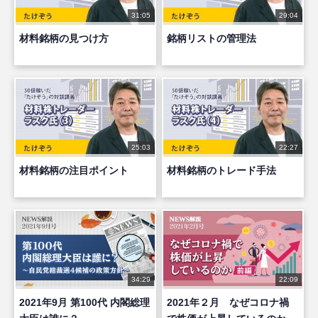
31:05
29:04
材料銘柄の見つけ方
銘柄リストの管理法
25:03
22:27
材料銘柄の注目ポイント
材料銘柄のトレード手法
34:29
22:09
2021年9月 第100代 内閣総理
2021年２月 なぜコロナ禍