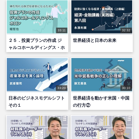
33:11
32:32
２５．投資プランの作成 ジ
世界経済と日本の未来
ャルコホールディングス・ホ
ロン
33:20
30:10
日本のビジネスモデルシフト
世界経済を動かす米国・中国
その１
の行方②