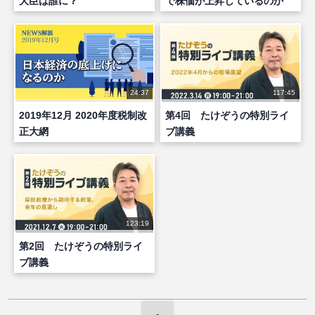
大臣は誰に？
で株価が上昇しているのか
（前編）
24:37
117:45
2019年12月 2020年度税制改
第4回 たけぞうの特別ライ
正大網
ブ講義
123:19
第2回 たけぞうの特別ライ
ブ講義