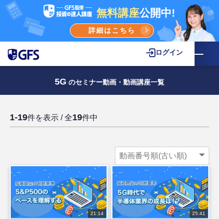
無料講座
公開中!
詳細はこちら
ログイン
5G
のセミナー動画・動画講座一覧
1-19
19
件を表示 / 全
件中
21:14
25:41