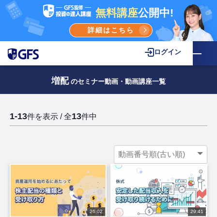
無料講座
公開中!
詳細はこちら
ログイン
増配
のセミナー動画・動画講座一覧
1-13
13
件を表示 / 全
件中
26:02
29:41