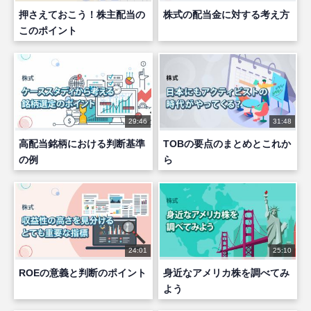
押さえておこう！株主配当の
株式の配当金に対する考え方
このポイント
29:46
31:48
高配当銘柄における判断基準
TOBの要点のまとめとこれか
の例
ら
24:01
25:10
ROEの意義と判断のポイント
身近なアメリカ株を調べてみ
よう