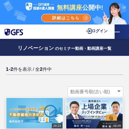
無料講座
公開中!
詳細はこちら
ログイン
リノベーション
のセミナー動画・動画講座一覧
1-2
2
件を表示 / 全
件中
28:23
49:38