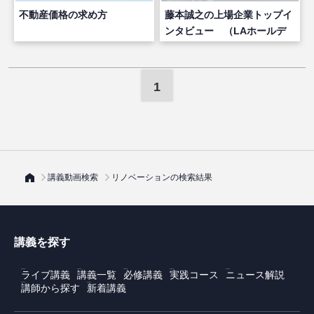
不動産価格の求め方
藤本誠之の上場企業トップイ
ンタビュー （LAホールデ
ィングス 脇田栄一 社長）
1
講義動画検索
リノベーションの検索結果
講義を探す
ライブ講義
講義一覧
必修講義
実践コース
ニュース解説
講師から探す
新着講義